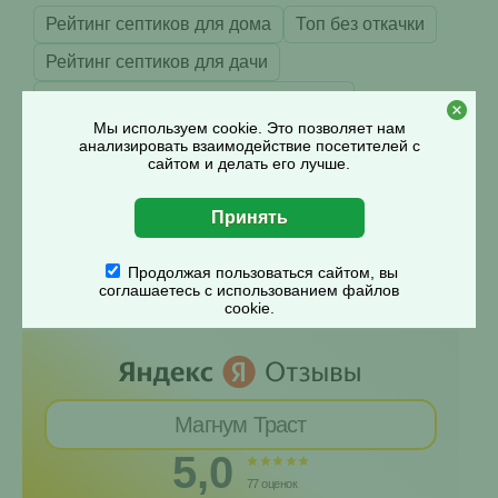
Рейтинг септиков для дома
Топ без откачки
Рейтинг септиков для дачи
Лучшее для высоких грунтовых вод
Мы используем cookie. Это позволяет нам
Правильное расположение на участке
анализировать взаимодействие посетителей с
сайтом и делать его лучше.
На какую глубину закапывать станцию
Рассчитать объем канализации
Продолжая пользоваться сайтом, вы
соглашаетесь с использованием файлов
Отзывы о нас на Яндекс
cookie.
Магнум Траст
5,0
77 оценок